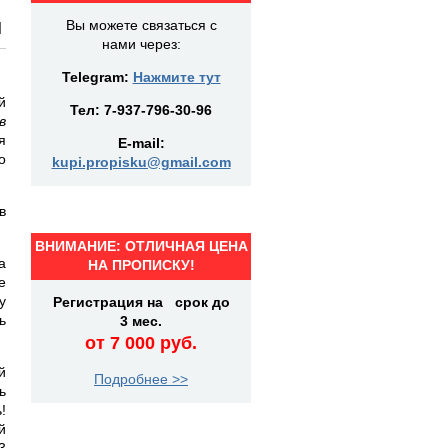
и
Вы можете связаться с
нами через:
Telegram:
Нажмите тут
й
Тел:
7-937-796-30-96
в
я
E-mail:
о
kupi.propisku@gmail.com
в
ВНИМАНИЕ: ОТЛИЧНАЯ ЦЕНА
а
НА ПРОПИСКУ!
е
у
Регистрация на срок до
ь
3 мес.
от 7 000 руб.
й
Подробнее >>
ь
!
й
3