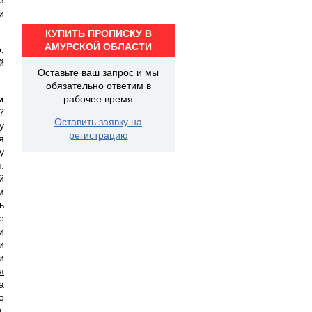
и
КУПИТЬ ПРОПИСКУ В
АМУРСКОЙ ОБЛАСТИ
,
й
Оставьте ваш запрос и мы
обязательно ответим в
и
рабочее время
?
Оставить заявку на
у
регистрацию
я
у
.
й
м
ь
е
и
и
и
я
а
о
,