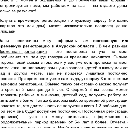
контролируется нами, мы работаем на вас — вы отдаете деньг
только за результат!
Получить временную регистрацию по нужному адресу (не важно
квартира это или дом), может исключительно владелец данно
площади.
Наши специалисты могут оформить вам
постоянную ил
временную регистрацию в Амурской области
. В чем разница
Временная регистрация
- это постановка на учет по мест
пребывания т.е. там где гражданин временно находится. Сильна
сторона такой схемы в том, если у вас уже есть прописка по мест
жительства, но например вам нужно записать детей в школу или дет
сад в другом месте, вам не придется лишаться постоянно
прописки. При временном учете вам выдадут форму 3 с конкретны
периодом регистрации. Обычно такую регистрацию можно получит
на срок от 3 месяцев до 5 лет. С формой 3 вы всегда может
отправить ребенка в гимназию, детский сад, получить работу ил
взять займ в банке. Так же фактором выбора временной регистраци
является то, что длительность ее получения всего 1-3 рабочих дня 
при этом она будет доступнее постоянной.
Постоянная регистраци
(прописка) - учет по месту жительства, оформляется н
продолжительный период времени от 5-и лет и более. Отметка 
прописке делается в паспорт. Необходима для получения ипотеки