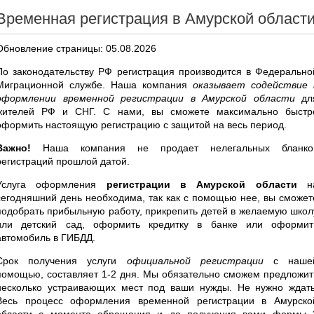
Временная регистрация в Амурской област
Обновление страницы: 05.08.2026
По законодательству РФ регистрация производится в Федерально
Миграционной службе. Наша компания
оказывает содействие 
оформлении временной регистрации в Амурской области
дл
жителей РФ и СНГ. С нами, вы сможете максимально быстр
оформить настоящую регистрацию с защитой на весь период.
Важно!
Наша компания не продает нелегальных бланко
регистраций прошлой датой.
Услуга оформления
регистрации в Амурской области
н
сегодняшний день необходима, так как с помощью нее, вы сможет
подобрать прибыльную работу, прикрепить детей в желаемую школ
или детский сад, оформить кредитку в банке или оформит
автомобиль в ГИБДД.
Срок получения услуги
официальной регистрации
с наше
помощью, составляет 1-2 дня. Мы обязательно сможем предложит
несколько устраивающих мест под ваши нужды. Не нужно ждать
Весь процесс оформления временной регистрации в Амурско
области с момента обращения и до получения вами формы 