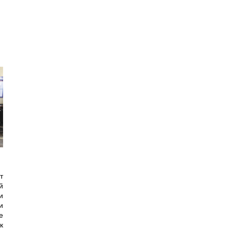
т
й
и
и
е
к