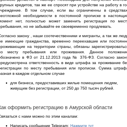
крупных кредитов, так же ее спросят при устройстве на работу в го
учреждение. В том случае, если вы ограниченны в средствах
неотложной необходимости в постоянной прописке в настоящи
момент нет, полностью может заменить регистрация по мест
пребывания, но не забывайте ее своевременно продлевать.
Согласно закону , наши соотечественники и мигранты, а так же люд
не имеющие гражданства, временно переехавшие или постоянн
проживающие на территории страны, обязаны зарегистрироватьс
по месту пребывания или проживания. Данное положени
обозначено в ФЗ от 21.12.2013 года № 376-ФЗ. Согласно закон
предусмотрена ответственность в виде штрафа за проживание бе
регистрации по месту пребывания или прописки. Сумма штраф
разная в каждом отдельном случае
для бизнеса, предоставивших жилые помещения людям,
живущим без регистрации, от 250 до 750 тысяч рублей.
Как оформить регистрацию в Амурской области
Связаться с нами можно по этим каналам:
Написать сообщение Telegram:
Нажмите тут